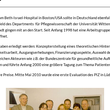
m Beth-Israel-Hospital in Boston/USA sollte in Deutschland ebenfall
eld des Departments für Pflegewissenschaft der Universität Witte
adt gingen mit an den Start. Seit Anfang 1998 hat eine Arbeitsgrupp
fnet.
ben erledigt werden: Konzepterstellung eines theoretischen Hinterg
chkeitsarbeit, Ausgangserhebungen, Finanzierungsaspekte, Auswahl 
lreichen Akteuren wie z.B. der Bundeszentrale für gesundheitliche Au
en und führte Anfang 2000 eine größere Tagung zum Thema Patiente
re Preise. Mitte Mai 2010 wurde eine erste Evaluation des PIZ in L