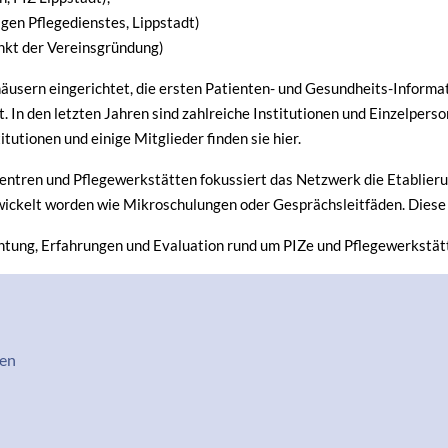
gen Pflegedienstes, Lippstadt)
nkt der Vereinsgründung)
usern eingerichtet, die ersten Patienten- und Gesundheits-Informa
. In den letzten Jahren sind zahlreiche Institutionen und Einzelper
tutionen und einige Mitglieder finden sie hier.
entren und Pflegewerkstätten fokussiert das Netzwerk die Etablieru
wickelt worden wie Mikroschulungen oder Gesprächsleitfäden. Diese ha
tung, Erfahrungen und Evaluation rund um PIZe und Pflegewerkstätt
rmenü
en