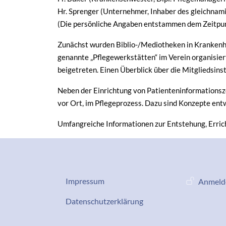
Hr. Sprenger (Unternehmer, Inhaber des gleichnami
(Die persönliche Angaben entstammen dem Zeitpu
Zunächst wurden Biblio-/Mediotheken in Krankenhä
genannte „Pflegewerkstätten“ im Verein organisiert
beigetreten. Einen Überblick über die Mitgliedsinsti
Neben der Einrichtung von Patienteninformationsz
vor Ort, im Pflegeprozess. Dazu sind Konzepte ent
Umfangreiche Informationen zur Entstehung, Errich
Datenschutz-Impressum
Benutze
Impressum
Anmeld
Services
Datenschutzerklärung