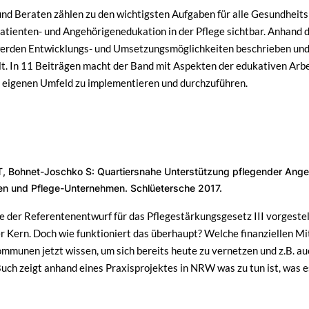
und Beraten zählen zu den wichtigsten Aufgaben für alle Gesundheit
atienten- und Angehörigenedukation in der Pflege sichtbar. Anhand d
werden Entwicklungs- und Umsetzungsmöglichkeiten beschrieben und 
t. In 11 Beiträgen macht der Band mit Aspekten der edukativen Arbe
m eigenen Umfeld zu implementieren und durchzuführen.
 T, Bohnet-Joschko S: Quartiersnahe Unterstützung pflegender Ang
n und Pflege-Unternehmen. Schlüetersche 2017.
e der Referentenentwurf für das Pflegestärkungsgesetz III vorgest
er Kern. Doch wie funktioniert das überhaupt? Welche finanziellen 
mmunen jetzt wissen, um sich bereits heute zu vernetzen und z.B. auc
ch zeigt anhand eines Praxisprojektes in NRW was zu tun ist, was 