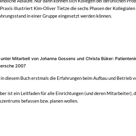
indliche Abläufe. Nur dann können sich Kollegen bei beruflichen Pro
Praxis illustriert Kim-Oliver Tietze die sechs Phasen der Kollegiale
ahrungsstand in einer Gruppe eingesetzt werden können.
 unter Mitarbeit von Johanna Gossens und Christa Büker: Patienteni
tersche 2007
 in diesem Buch erstmals die Erfahrungen beim Aufbau und Betrieb 
er ist ein Leitfaden für alle Einrichtungen (und deren Mitarbeiter), 
szentrums befassen bzw. planen wollen.