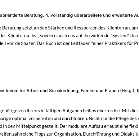
rientierte Beratung. 4. vollständig überarbeitete und erweiterte A
e Beratung setzt an den Stärken und Ressourcen des Klienten an, um 
 des Klienten selbst, sondern auch das auf ihn wirkende "System", de
ll von de Shazer. Das Buch ist der Leitfaden "eines Praktikers für Pr
isterium für Arbeit und Sozialordnung, Familie und Frauen (Hrsg.): 
gehörige von ihren vielfältigen Aufgaben heillos überfordert.Mit d
örige optimal vorbereiten und durchführen. Nicht nur die Pflege des
d in den Mittelpunkt gestellt. Der modulare Aufbau erlaubt eine flex
helfen zahlreiche Tipps zur Organisation, Durchführung und Didakt