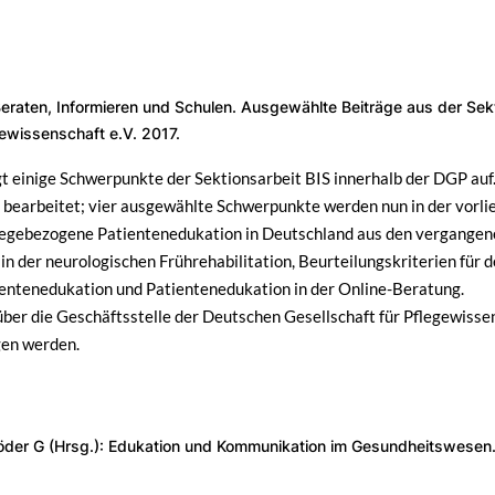
Beraten, Informieren und Schulen. Ausgewählte Beiträge aus der Sek
gewissenschaft e.V. 2017.
gt einige Schwerpunkte der Sektionsarbeit BIS innerhalb der DGP au
earbeitet; vier ausgewählte Schwerpunkte werden nun in der vorlieg
legebezogene Patientenedukation in Deutschland aus den vergangene
n der neurologischen Frührehabilitation, Beurteilungskriterien für d
entenedukation und Patientenedukation in der Online-Beratung.
über die Geschäftsstelle der Deutschen Gesellschaft für Pflegewissen
en werden.
öder G (Hrsg.): Edukation und Kommunikation im Gesundheitswesen