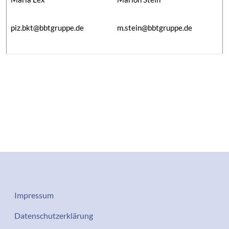
piz.bkt@bbtgruppe.de
m.stein@bbtgruppe.de
Datenschutz-Impressum
Impressum
Services
Datenschutzerklärung