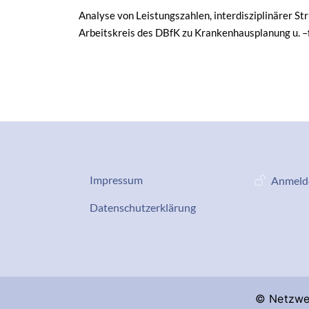
Analyse von Leistungszahlen, interdisziplinärer S
Arbeitskreis des DBfK zu Krankenhausplanung u. 
Datenschutz-Impressum
Benutze
Impressum
Anmeld
Services
Datenschutzerklärung
© Netzwer