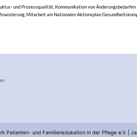
truktur- und Prozessqualität, Kommunikation von Änderungsbedarfen 
–finanzierung, Mitarbeit am Nationalen Aktionsplan Gesundheitsko
rmenü
en
k Patienten- und Familienedukation in der Pflege e.V. | J