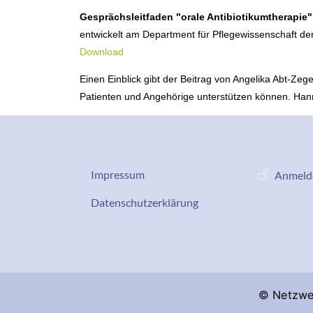
Gesprächsleitfaden "orale Antibiotikumtherapie
entwickelt am Department für Pflegewissenschaft de
Download
Einen Einblick gibt der Beitrag von Angelika Abt-Zeg
Patienten und Angehörige unterstützen können. Han
Datenschutz-Impressum
Benutze
Impressum
Anmeld
Services
Datenschutzerklärung
© Netzwer