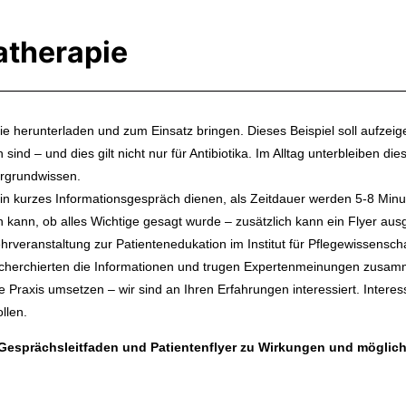
katherapie
ie herunterladen und zum Einsatz bringen. Dieses Beispiel soll aufzei
nd – und dies gilt nicht nur für Antibiotika. Im Alltag unterbleiben di
ergrundwissen.
 ein kurzes Informationsgespräch dienen, als Zeitdauer werden 5-8 Mi
en kann, ob alles Wichtige gesagt wurde – zusätzlich kann ein Flyer au
veranstaltung zur Patientenedukation im Institut für Pflegewissenscha
echerchierten die Informationen und trugen Expertenmeinungen zusam
ie Praxis umsetzen – wir sind an Ihren Erfahrungen interessiert. Intere
llen.
t: Gesprächsleitfaden und Patientenflyer zu Wirkungen und mögli