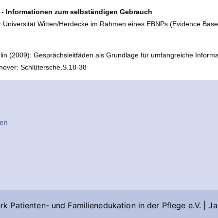
" - Informationen zum selbständigen Gebrauch
r Universität Witten/Herdecke im Rahmen eines EBNPs (Evidence Based
elin (2009): Gesprächsleitfäden als Grundlage für umfangreiche Informat
nover: Schlütersche,S.18-38
rmenü
en
k Patienten- und Familienedukation in der Pflege e.V. | J