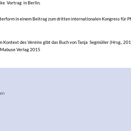
ke Vortrag in Berlin.
erform in einem Beitrag zum dritten internationalen Kongress für P
 Kontext des Vereins gibt das Buch von Tanja Segmüller (Hrsg., 2015
m Mabuse Verlag 2015
rmenü
en