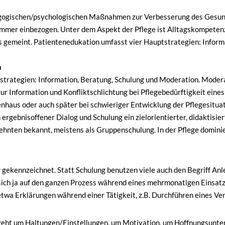
agogischen/psychologischen Maßnahmen zur Verbesserung des Gesun
t immer einbezogen. Unter dem Aspekt der Pflege ist Alltagskompeten
s gemeint. Patientenedukation umfasst vier Hauptstrategien: Inform
n
trategien: Information, Beratung, Schulung und Moderation. Moderat
r Information und Konfliktschlichtung bei Pflegebedürftigkeit eine
nhaus oder auch später bei schwieriger Entwicklung der Pflegesituat
 ergebnisoffener Dialog und Schulung ein zielorientierter, didaktisi
ehnten bekannt, meistens als Gruppenschulung. In der Pflege dominie
r gekennzeichnet. Statt Schulung benutzen viele auch den Begriff Anle
sich ja auf den ganzen Prozess während eines mehrmonatigen Einsatz
twa Erklärungen während einer Tätigkeit, z.B. Durchführen eines V
 geht um Haltungen/Einstellungen, um Motivation, um Hoffnungsunter