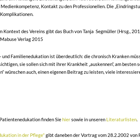
edienkompetenz, Kontakt zu den Professionellen. Die „Eindringstufe
 Komplikationen.
 Kontext des Vereins gibt das Buch von Tanja Segmüller (Hrsg., 2015
m Mabuse Verlag 2015
- und Familienedukation ist überdeutlich: die chronisch Kranken mü
tigen, sie sollen sich mit ihrer Krankheit „auskennen“, am besten se
n“ wünschen auch, einen eigenen Beitrag zu leisten, viele interessi
Patientenedukation finden Sie
hier
sowie in unseren
Literaturlisten
.
ukation in der Pflege"
gibt daneben der Vortrag vom 28.2.2002 von 