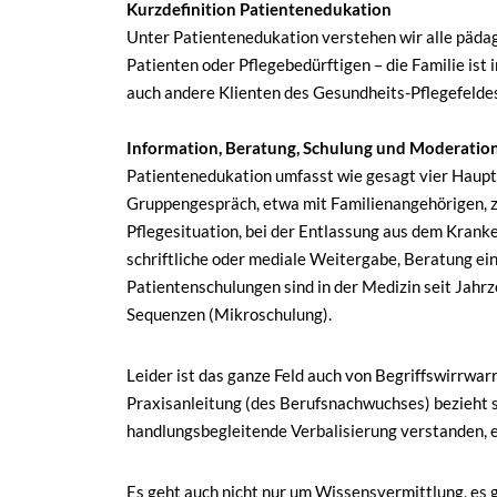
Kurzdefinition Patientenedukation
Unter Patientenedukation verstehen wir alle päd
Patienten oder Pflegebedürftigen – die Familie is
auch andere Klienten des Gesundheits-Pflegefelde
Information, Beratung, Schulung und Moderatio
Patientenedukation umfasst wie gesagt vier Haupts
Gruppengespräch, etwa mit Familienangehörigen, zu
Pflegesituation, bei der Entlassung aus dem Kranke
schriftliche oder mediale Weitergabe, Beratung ein
Patientenschulungen sind in der Medizin seit Jahrz
Sequenzen (Mikroschulung).
Leider ist das ganze Feld auch von Begriffswirrwar
Praxisanleitung (des Berufsnachwuchses) bezieht 
handlungsbegleitende Verbalisierung verstanden, e
Es geht auch nicht nur um Wissensvermittlung, es