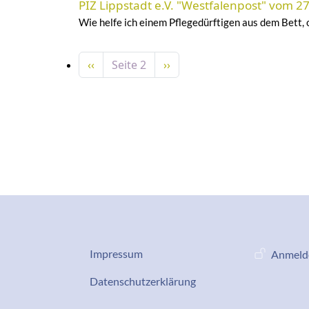
PIZ Lippstadt e.V. "Westfalenpost" vom 2
Wie helfe ich einem Pflegedürftigen aus dem Bett, 
Seitennummerierung
Vorherige Seite
Nächste Seite
‹‹
Seite 2
››
Datenschutz-Impressum
Benutze
Impressum
Anmeld
Services
Datenschutzerklärung