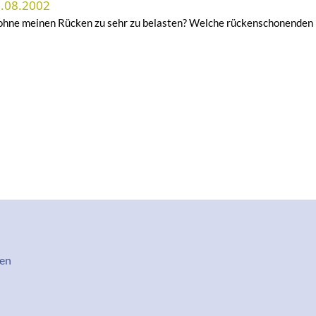
7.08.2002
ohne meinen Rücken zu sehr zu belasten? Welche rückenschonenden Hil
rmenü
en